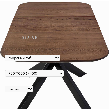
Вэйв Стандарт раздвижной
Артикул:
05806
27 900
₽
34 548
₽
Цена за полотно
ВЫБОР ЦВЕТА
ВЫБОР РАЗМЕРА
ВЫБОР ЦВЕТА НОЖЕК
Оформить предварительный заказ