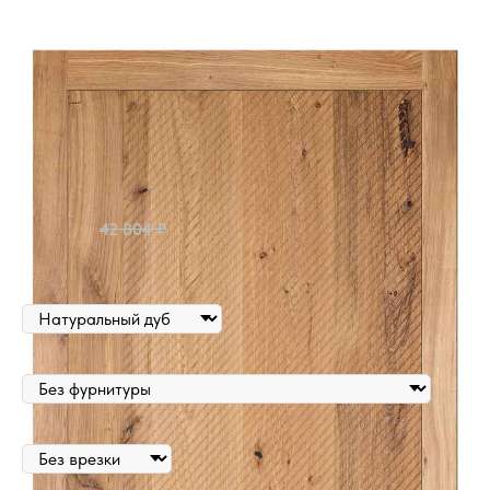
Межкомнатная дверь
Легно 12
из массива дуба
Артикул:
09336
36 382
₽
42 804
₽
Цена за полотно
ВЫБОР ЦВЕТА
ВЫБОР ФУРНИТУРЫ
ВРЕЗКА ФУРНИТУРЫ НА ПРОИЗВОДСТВЕ