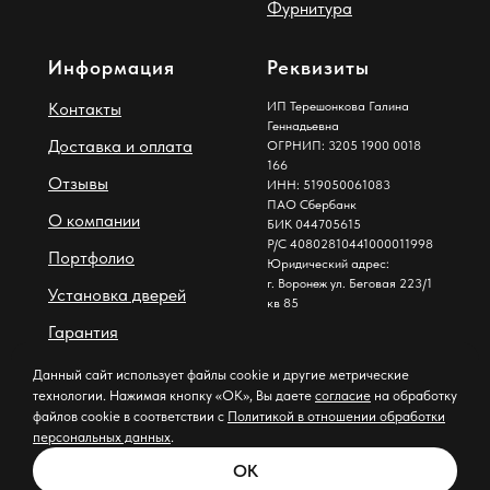
Фурнитура
Информация
Реквизиты
Контакты
ИП Терешонкова Галина
Геннадьевна
Доставка и оплата
ОГРНИП: 3205 1900 0018
166
Отзывы
ИНН: 519050061083
ПАО Сбербанк
О компании
БИК 044705615
Р/С 40802810441000011998
Портфолио
Юридический адрес:
г. Воронеж ул. Беговая 223/1
Установка дверей
кв 85
Гарантия
Блог
Данный сайт использует файлы cookie и другие метрические
технологии. Нажимая кнопку «ОК», Вы даете
согласие
на обработку
файлов cookie в соответствии с
Политикой в отношении обработки
Согласие на обработку
персональных данных
.
персональных данных (включая cookie)
Политика в отношении
ОК
обработки персональных данных