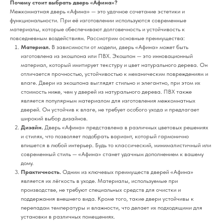
Почему стоит выбрать дверь «Афина»?
Межкомнатная дверь «Афина» — это удачное сочетание эстетики и
функциональности. При её изготовлении используются современные
материалы, которые обеспечивают долговечность и устойчивость к
повседневным воздействиям. Рассмотрим основные преимущества:
Материал.
В зависимости от модели, дверь «Афина» может быть
изготовлена из экошпона или ПВХ. Экошпон — это инновационный
материал, который имитирует текстуру и цвет натурального дерева. Он
отличается прочностью, устойчивостью к механическим повреждениям и
влаге. Двери из экошпона выглядят стильно и элегантно, при этом их
стоимость ниже, чем у дверей из натурального дерева. ПВХ также
является популярным материалом для изготовления межкомнатных
дверей. Он устойчив к влаге, не требует особого ухода и предлагает
широкий выбор дизайнов.
Дизайн.
Дверь «Афина» представлена в различных цветовых решениях
и стилях, что позволяет подобрать вариант, который гармонично
впишется в любой интерьер. Будь то классический, минималистичный или
современный стиль — «Афина» станет удачным дополнением к вашему
дому.
Практичность.
Одним из ключевых преимуществ дверей «Афина»
является их лёгкость в уходе. Материалы, используемые при
производстве, не требуют специальных средств для очистки и
поддержания внешнего вида. Кроме того, такие двери устойчивы к
перепадам температуры и влажности, что делает их подходящими для
установки в различных помещениях.