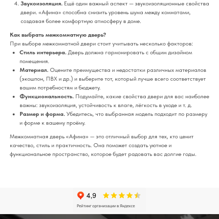
Звукоизоляция.
Ещё один важный аспект — звукоизоляционные свойства
двери. «Афина» способна снизить уровень шума между комнатами,
создавая более комфортную атмосферу в доме.
Как выбрать межкомнатную дверь?
При выборе межкомнатной двери стоит учитывать несколько факторов:
Стиль интерьера.
Дверь должна гармонировать с общим дизайном
помещения.
Материал.
Оцените преимущества и недостатки различных материалов
(экошпон, ПВХ и др.) и выберите тот, который лучше всего соответствует
вашим потребностям и бюджету.
Функциональность.
Подумайте, какие свойства двери для вас наиболее
важны: звукоизоляция, устойчивость к влаге, лёгкость в уходе и т. д.
Размер и форма.
Убедитесь, что выбранная модель подходит по размеру
и форме к вашему проёму.
Межкомнатная дверь «Афина» — это отличный выбор для тех, кто ценит
качество, стиль и практичность. Она поможет создать уютное и
функциональное пространство, которое будет радовать вас долгие годы.